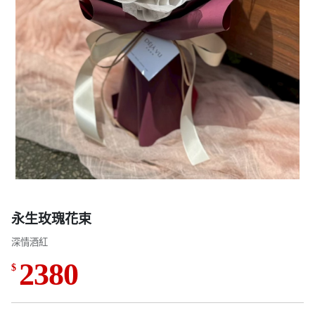
永生玫瑰花束
深情酒紅
2380
$