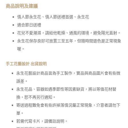
商品說明及建議
情人節永生花、情人節送禮首選、永生花
適合節日送禮
花兒不愛潮濕，請給他乾燥、通風的環境，避免陽光直射。
永生花保存良好可放置三至五年，但隨時間退色是正常現象
喔。
手工花藝設計 出貨說明
永生花藝設計商品皆為手工製作，實品與商品圖片會有些微
誤差。
永生花品、容器如遇季節性等因素缺貨，將以等值花材替
換，恕不再另行通知。
寄送過程難免會有些許掉落情況屬正常現象，介意者請勿下
單。
若需代寫卡片，請備註說明。