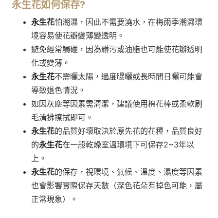
永生花
如何保存?
永生花
怕潮濕，因此不需要澆水，在梅雨季潮濕環
境容易使花瓣變薄變透明。
避免經常觸碰，因為髒污或油脂也可能使花瓣透明
化或變薄。
永生花
不需曬太陽，過度曝曬或長時間日曬可能會
導致退色情況。
如因灰塵等因素需清潔，建議使用棉花棒或柔軟刷
毛清拂擦拭即可。
永生花
的品質好壞取決於原先花的花種，品質良好
的
永生花
在一般乾燥室溫環境下可保存2~3年以
上。
永生花
的保存，視環境、氣候、溫度、濕度等因素
也會影響實際保存天數（深色花朵有掉色可能，屬
正常現象）。