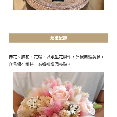
婚禮配飾
捧花
、
胸花
、
花環
，以
永生花
製作，
外觀典雅美麗，
容易保存維持，為婚禮增添亮點。