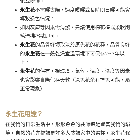
化或變薄。
永生花
不需曬太陽，過度曝曬或長時間日曬可能會
導致退色情況。
如因灰塵等因素需清潔，建議使用棉花棒或柔軟刷
毛清拂擦拭即可。
永生花
的品質好壞取決於原先花的花種，品質良好
的
永生花
在一般乾燥室溫環境下可保存2~3年以
上。
永生花
的保存，視環境、氣候、溫度、濕度等因素
也會影響實際保存天數（深色花朵有掉色可能，屬
正常現象）。
永生花用途？
在我們的日常生活中，形形色色的裝飾總能豐富我們的環
境，自然的花卉擺飾是許多人裝飾家中的選擇，永生花保