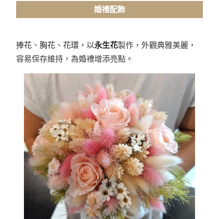
婚禮配飾
捧花
、
胸花
、
花環
，以
永生花
製作，
外觀典雅美麗，
容易保存維持，為婚禮增添亮點。