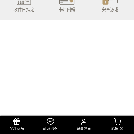
收件日指定
卡片附贈
安全憑證
全部商品
訂製諮詢
會員專區
結帳(
0
)