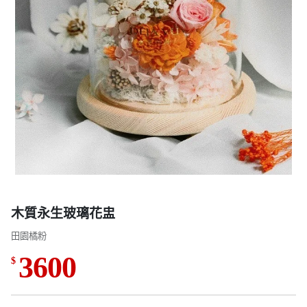
木質永生玻璃花盅
田園橘粉
3600
$