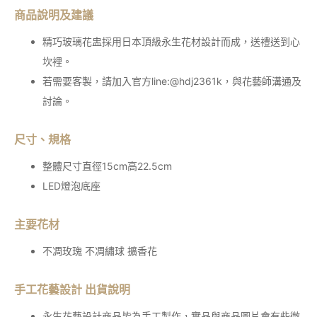
商品說明及建議
精巧玻璃花盅採用日本頂級永生花材設計而成，送禮送到心
坎裡。
若需要客製，請加入官方line:@hdj2361k，與花藝師溝通及
討論。
尺寸、規格
整體尺寸直徑15cm高22.5cm
LED燈泡底座
主要花材
不凋玫瑰 不凋繡球 擴香花
手工花藝設計 出貨說明
永生花藝設計商品皆為手工製作，實品與商品圖片會有些微