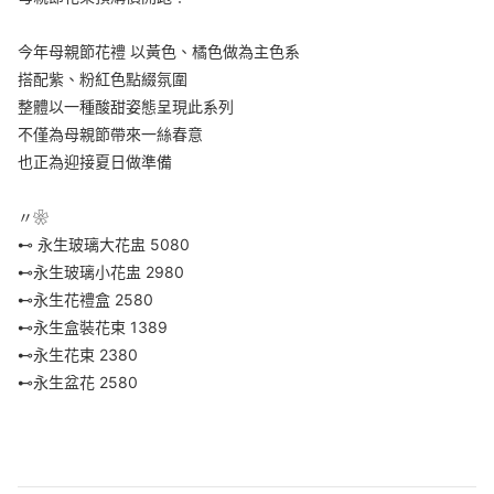
今年母親節花禮 以黃色、橘色做為主色系
搭配紫、粉紅色點綴氛圍
整體以一種酸甜姿態呈現此系列
不僅為母親節帶來一絲春意
也正為迎接夏日做準備
〃❀
⊷ 永生玻璃大花盅 5080
⊷永生玻璃小花盅 2980
⊷永生花禮盒 2580
⊷永生盒裝花束 1389
⊷永生花束 2380
⊷永生盆花 2580