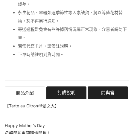
誤差。
永生花品、容器如遇季節性等因素缺貨，將以等值花材替
換，恕不再另行通知。
寄送過程難免會有些許掉落情況屬正常現象，介意者請勿下
單。
若需代寫卡片，請備註說明。
下單時請註明到貨時間。
訂購說明
問與答
商品介紹
【Tarte au Citron母愛之大】
Happy Mother's Day
母親節花束預購價開跑！