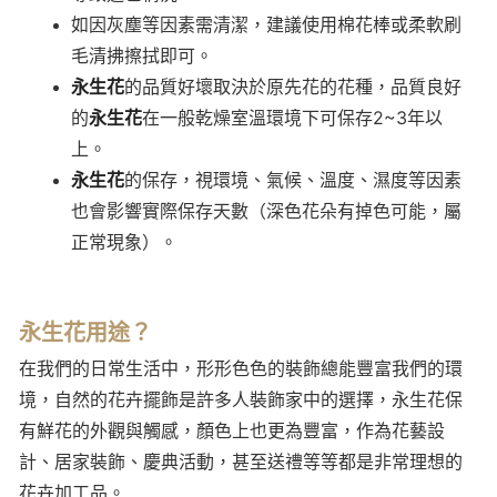
如因灰塵等因素需清潔，建議使用棉花棒或柔軟刷
毛清拂擦拭即可。
永生花
的品質好壞取決於原先花的花種，品質良好
的
永生花
在一般乾燥室溫環境下可保存2~3年以
上。
永生花
的保存，視環境、氣候、溫度、濕度等因素
也會影響實際保存天數（深色花朵有掉色可能，屬
正常現象）。
永生花用途？
在我們的日常生活中，形形色色的裝飾總能豐富我們的環
境，自然的花卉擺飾是許多人裝飾家中的選擇，永生花保
有鮮花的外觀與觸感，顏色上也更為豐富，作為花藝設
計、居家裝飾、慶典活動，甚至送禮等等都是非常理想的
花卉加工品。