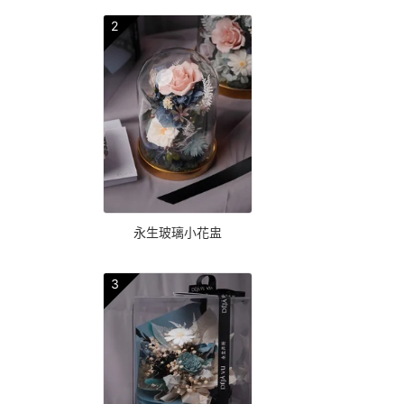
2
永生玻璃小花盅
3