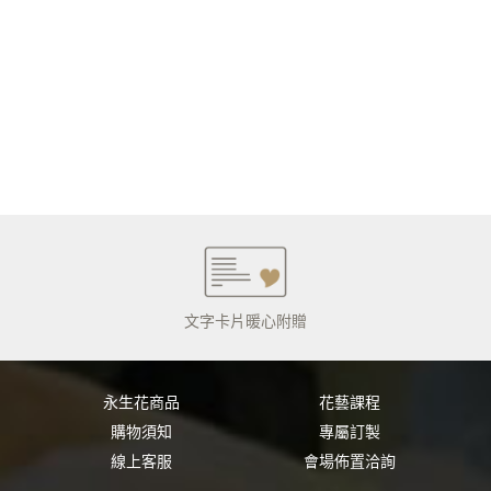
文字卡片暖心附贈
永生花商品
花藝課程
購物須知
專屬訂製
線上客服
會場佈置洽詢